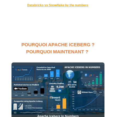
Databricks vs Snowflake by the numbers
POURQUOI APACHE ICEBERG ?
POURQUOI MAINTENANT ?