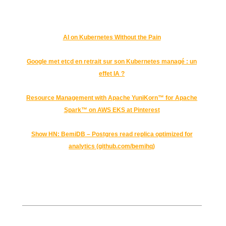
AI on Kubernetes Without the Pain
Google met etcd en retrait sur son Kubernetes managé : un
effet IA ?
Resource Management with Apache YuniKorn™ for Apache
Spark™ on AWS EKS at Pinterest
Show HN: BemiDB – Postgres read replica optimized for
analytics (github.com/bemihq)