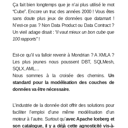
Ça fait bien longtemps que je n’ai plus utilisé le mot
“Cube”. Encore un truc des années 2000 ! Vous êtes
sans doute plus jeux de données que datamart !
N’est-ce pas ? Non Data Product ou Data Contract ?
Un vieil adage disait : “
il vaut mieux un bon cube que
100 rapports
” !
Est-ce qu’il va falloir revenir à Mondrian ? A XMLA ?
Les plus jeunes nous poussent DBT, SQLMesh,
SQLX, AML…
Nous sommes à la croisée des chemins.
Un
standard pour la modélisation des couches de
données va être nécessaire.
L’industrie de la donnée doit offrir des solutions pour
faciliter l’emploi d’une même modélisation d’un
moteur à l’autre. Surtout qu’
avec Apache Iceberg et
son catalogue, il y a déjà cette agnosticité vis-à-