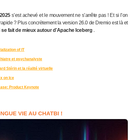
 2025
s’est achevé et le mouvement ne s’arrête pas ! Et si l’on
 rapide ? Plus concrètement la version 26.0 de Dremio est là et
i se fait de mieux autour d’Apache Iceberg
.
alization of IT
hiatre et psychanalyste
d Stérin et la réalité virtuelle
x on Ice
ease: Product Keynote
NGUE VIE AU CHATBI !