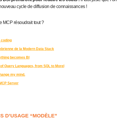
 nouveau cycle de diffusion de connaissances !
le MCP résoudrait tout ?
 coding
ambrienne de la Modern Data Stack
rything becomes BI
 of Query Languages, from SQL to Morel
Change my mind.
MCP Server
S D’USAGE “MODÈLE”