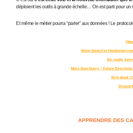
déploient les outils à grande échelle… On est parti pour un
Et même le métier pourra “parler” aux données ! Le protoco
Vibe
Benn Stancil et l’implosion c
No, really, eve
More than Query – Future Directions
BI is dead. 
Dremio 
APPRENDRE DES CA