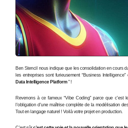
Ben Stencil nous indique que les consolidation en cours dans le secteur des nouvelles technologies rappelle que toutes
les entreprises sont furieusement “Business Intelligence
Data Intelligence Platform
” !
Revenons à ce fameux “Vibe Coding” parce que c’est le
l’obligation d’une maîtrise complète de la modélisation 
Tout en langage naturel ! Voilà votre projet en production.
C’est sûr
c’est cette voie et la nouvelle orientation que 