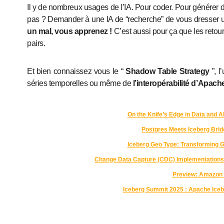
Il y de nombreux usages de l’IA. Pour coder. Pour génére
pas ? Demander à une IA de “recherche” de vous dresser un
un mal, vous apprenez !
C’est aussi pour ça que les reto
pairs.
Et bien connaissez vous le “
Shadow Table Strategy
”, 
séries temporelles ou même de
l’interopérabilité d’Apac
On the Knife’s Edge in Data and 
Postgres Meets Iceberg Brid
Iceberg Geo Type: Transforming 
Change Data Capture (CDC) Implementation
Preview: Amazon 
Iceberg Summit 2025 : Apache Ice