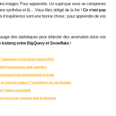
r des images. Pour apprendre. Un sujet que vous ne comprenez
e synthèse et là… Vous êtes obligé de la lire !
Ce n’est pas
urs d’expérience sont une bonne chose : pour apprendre de vos
l’usage des statistiques pour détecter des anomalies dans vos
he Iceberg entre BigQuery et Snowflake
!
AI: Takeaways from Data Council 2025
ging Transactions and Analytics
Geospatial Data Management at Scale
s on Apache Iceberg™ and Where are we Headed
S3 Tables in DuckDB
berg un socle commun pour la données