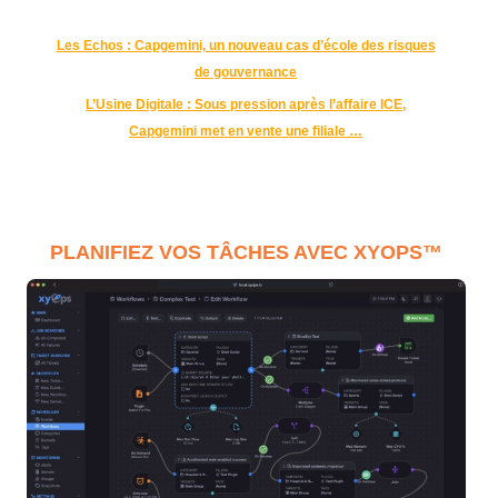
Les Echos : Capgemini, un nouveau cas d’école des risques
de gouvernance
L’Usine Digitale : Sous pression après l’affaire ICE,
Capgemini met en vente une filiale …
PLANIFIEZ VOS TÂCHES AVEC XYOPS™