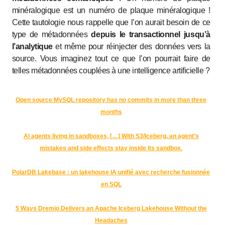
minéralogique est un numéro de plaque minéralogique !
Cette tautologie nous rappelle que l’on aurait besoin de ce
type de métadonnées
depuis le transactionnel jusqu’à
l’analytique
et même pour réinjecter des données vers la
source. Vous imaginez tout ce que l’on pourrait faire de
telles métadonnées couplées à une intelligence artificielle ?
Open source MySQL repository has no commits in more than three
months
AI agents living in sandboxes, […] With S3/Iceberg, an agent’s
mistakes and side effects stay inside its sandbox.
PolarDB Lakebase : un lakehouse IA unifié avec recherche fusionnée
en SQL
5 Ways Dremio Delivers an Apache Iceberg Lakehouse Without the
Headaches