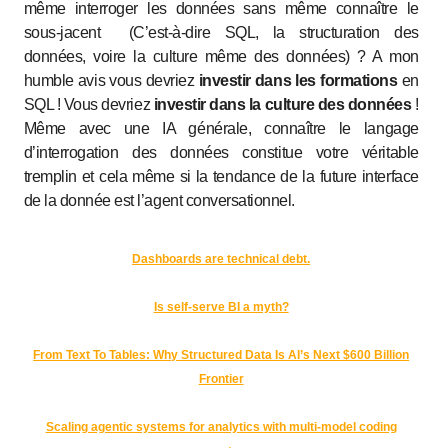
même interroger les données sans même connaître le
sous-jacent (C’est-à-dire SQL, la structuration des
données, voire la culture même des données) ? A mon
humble avis vous devriez
investir dans les formations
en
SQL ! Vous devriez
investir dans la culture des données
!
Même avec une IA générale, connaître le langage
d’interrogation des données constitue votre véritable
tremplin et cela même si la tendance de la future interface
de la donnée est l’agent conversationnel.
Dashboards are technical debt.
Is self-serve BI a myth?
From Text To Tables: Why Structured Data Is AI’s Next $600 Billion
Frontier
Scaling agentic systems for analytics with multi-model coding