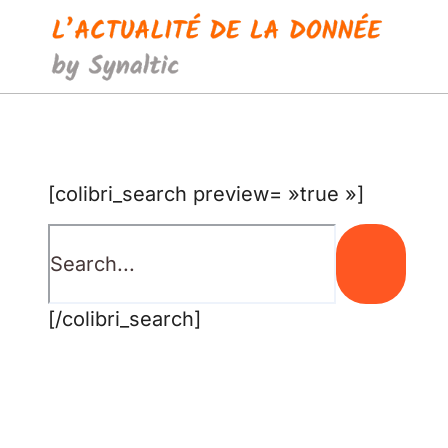
Passer
au
contenu
[colibri_search preview= »true »]
[/colibri_search]