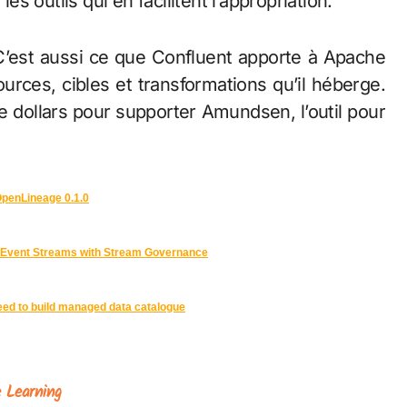
es outils qui en facilitent l’appropriation.
C’est aussi ce que Confluent apporte à Apache
rces, cibles et transformations qu’il héberge.
e dollars pour supporter Amundsen, l’outil pour
OpenLineage 0.1.0
f Event Streams with Stream Governance
ed to build managed data catalogue
 Learning