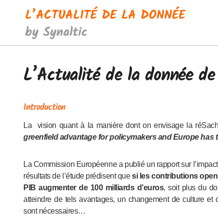
Passer
au
contenu
L’Actualité de la donnée d
Introduction
La vision quant à la manière dont on envisage la réSa
greenfield advantage for policymakers and Europe has t
La Commission Européenne a publié un rapport sur l’impact d
résultats de l’étude prédisent que
si les contributions ope
PIB augmenter de 100 milliards d’euros
, soit plus du do
atteindre de tels avantages, un changement de culture et 
sont nécessaires…